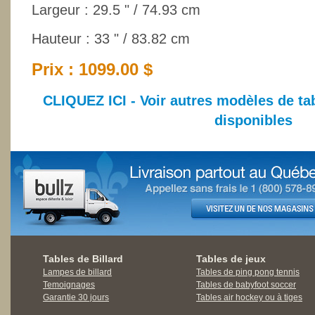
Largeur : 29.5 " / 74.93 cm
Hauteur : 33 " / 83.82 cm
Prix : 1099.00 $
CLIQUEZ ICI - Voir autres modèles de ta
disponibles
Tables de Billard
Tables de jeux
Lampes de billard
Tables de ping pong tennis
Temoignages
Tables de babyfoot soccer
Garantie 30 jours
Tables air hockey ou à tiges