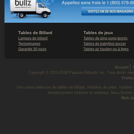
Tables de Billard
Tables de jeux
Lampes de billard
Tables de ping pong tennis
Temoignages
Tables de babyfoot soccer
Garantie 30 jours
Tables air hockey ou à tiges
Accueil
Copyright © 2010-2018 Palason Billiards Inc. Tous droits rése
Visite
Une vaste sélection de tables de billard, meubles de patio, mobilier d
divertissement intérieur et extérieur. Nous livrons
Web d