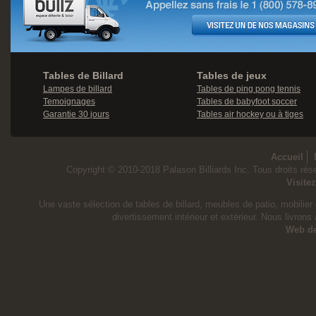
Tables de Billard
Tables de jeux
Lampes de billard
Tables de ping pong tennis
Temoignages
Tables de babyfoot soccer
Garantie 30 jours
Tables air hockey ou à tiges
Accueil
Copyright © 2010-2018 Palason Billiards Inc. Tous droits rése
Visite
Une vaste sélection de tables de billard, meubles de patio, mobilier d
divertissement intérieur et extérieur. Nous livrons
Web d