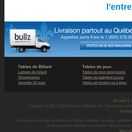
l'entr
Tables de Billard
Tables de jeux
Lampes de billard
Tables de ping pong tennis
Temoignages
Tables de babyfoot soccer
Garantie 30 jours
Tables air hockey ou à tiges
Accueil
Copyright © 2010-2018 Palason Billiards Inc. Tous droits rése
Visite
Une vaste sélection de tables de billard, meubles de patio, mobilier d
divertissement intérieur et extérieur. Nous livrons
Web d